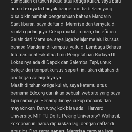
Sampailah di tahun kedua atau ketiga kuliah, saya baru
nemu
ternyata
banyak banget media belajar yang
bisa bikin nambah pengetahuan bahasa Mandarin.
Saat liburan, saya daftar di Memrise dan ternyata di
sinilah gudangnya. Cukup mudah, murah, dan efisien.
Selain dari Memrise, saya juga belajar melalui kursus
bahasa Mandarin di kampus, yaitu di Lembaga Bahasa
Internasional Fakultas Ilmu Pengetahuan Budaya UI.
Lokasinya ada di Depok dan Salemba. Tapi, untuk
belajar dari tempat kursus seperti ini, akan dibahas di
postingan selanjutnya ya.
Masih di tahun ketiga kuliah, saya ketemu situs
bernama Edx.org dari iklan sebuah website yang saya
lupa namanya. Penampilannya cukup menarik dan
meyakinkan. Dan wow, kok bisa ada… Harvard
University, MIT, TU Delft, Peking University? Walhasil,
kekepoan ini harus dipuaskan lagi dengan daftar di
situs itu. Dan sama seperti Memrise, ternyata juga