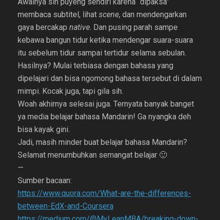
Awalnya sih puyeng sendiri karena “dipaksa”
membaca subtitel, lihat
scene
, dan mendengarkan
gaya bercakap
native
. Dan pusing parah sampe
kebawa bangun tidur ketika mendengar suara-suara
itu sebelum tidur sampai tertidur selama sebulan.
Hasilnya? Mulai terbiasa dengan bahasa yang
dipelajari dan bisa ngomong bahasa tersebut di dalam
mimpi. Kocak juga, tapi gila sih.
Woah akhirnya selesai juga. Ternyata banyak banget
ya media belajar bahasa Mandarin! Ga nyangka deh
bisa kayak gini.
Jadi, masih minder buat belajar bahasa Mandarin?
Selamat menumbuhkan semangat belajar 🙂
—
Sumber bacaan:
https://www.quora.com/What-are-the-differences-
between-EdX-and-Coursera
https://medium.com/@MyLeanMBA/breaking-down-