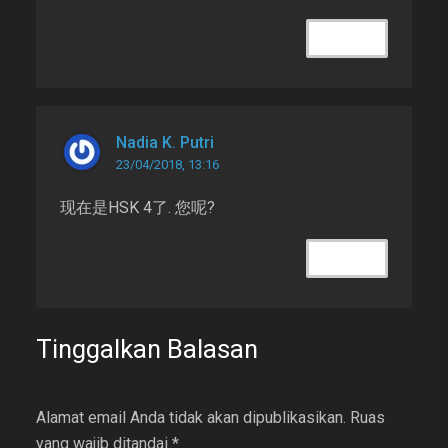
REPLY
Nadia K. Putri
23/04/2018, 13:16
现在是HSK 4了. 您呢?
REPLY
Tinggalkan Balasan
Alamat email Anda tidak akan dipublikasikan.
Ruas
yang wajib ditandai
*