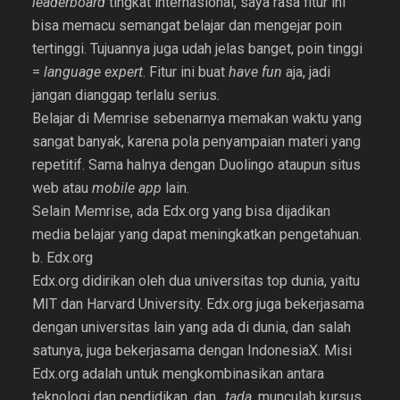
leaderboard
tingkat internasional, saya rasa fitur ini
bisa memacu semangat belajar dan mengejar poin
tertinggi. Tujuannya juga udah jelas banget, poin tinggi
=
language expert
. Fitur ini buat
have fun
aja, jadi
jangan dianggap terlalu serius.
Belajar di Memrise sebenarnya memakan waktu yang
sangat banyak, karena pola penyampaian materi yang
repetitif. Sama halnya dengan Duolingo ataupun situs
web atau
mobile app
lain.
Selain Memrise, ada Edx.org yang bisa dijadikan
media belajar yang dapat meningkatkan pengetahuan.
b. Edx.org
Edx.org didirikan oleh dua universitas top dunia, yaitu
MIT dan Harvard University. Edx.org juga bekerjasama
dengan universitas lain yang ada di dunia, dan salah
satunya, juga bekerjasama dengan IndonesiaX. Misi
Edx.org adalah untuk mengkombinasikan antara
teknologi dan pendidikan, dan..
tada,
munculah kursus