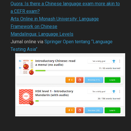
Quora: Is there a Chinese language exam more akin to
a CEFR exam?
Arts Online in Monash University: Language
Framework on Chinese
Mandalingua: Language Levels
Jurnal online via
Springer Open tentang “Language
Testing Asia”