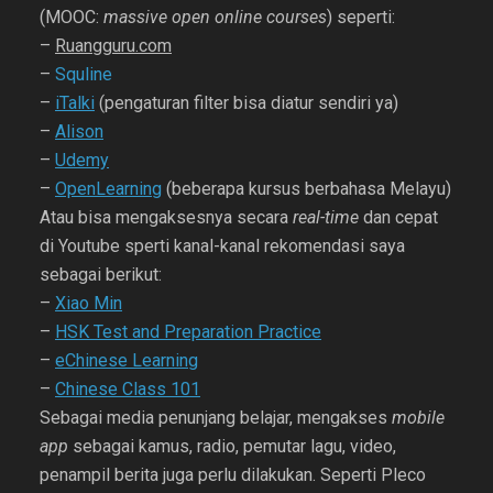
(MOOC:
massive open online courses
) seperti:
–
Ruangguru.com
–
Squline
–
iTalki
(pengaturan filter bisa diatur sendiri ya)
–
Alison
–
Udemy
–
OpenLearning
(beberapa kursus berbahasa Melayu)
Atau bisa mengaksesnya secara
real-time
dan cepat
di Youtube sperti kanal-kanal rekomendasi saya
sebagai berikut:
–
Xiao Min
–
HSK Test and Preparation Practice
–
eChinese Learning
–
Chinese Class 101
Sebagai media penunjang belajar, mengakses
mobile
app
sebagai kamus, radio, pemutar lagu, video,
penampil berita juga perlu dilakukan. Seperti Pleco