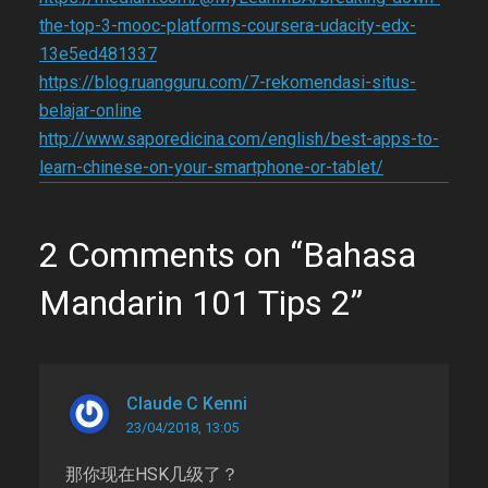
the-top-3-mooc-platforms-coursera-udacity-edx-
13e5ed481337
https://blog.ruangguru.com/7-rekomendasi-situs-
belajar-online
http://www.saporedicina.com/english/best-apps-to-
learn-chinese-on-your-smartphone-or-tablet/
2 Comments on “Bahasa
Mandarin 101 Tips 2”
Claude C Kenni
23/04/2018, 13:05
那你现在HSK几级了？