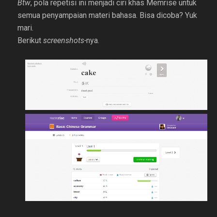
Btw
, pola repetisi ini menjadi ciri khas Memrise untuk
semua penyampaian materi bahasa. Bisa dicoba? Yuk
mari.
Berikut
screenshots-
nya.