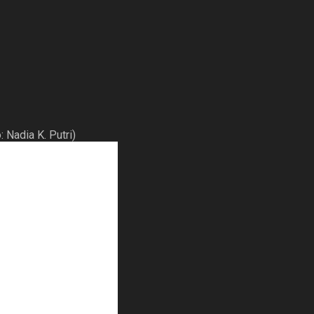
 Nadia K. Putri)
. Kalo nggak kan? Kayak
uru-buru kan. Pada lari-