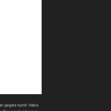
u atau truk kargo aja kali
elayu. Neng apa?”
Sidempuan ada pak warung
ri gegara nyetir. Habis