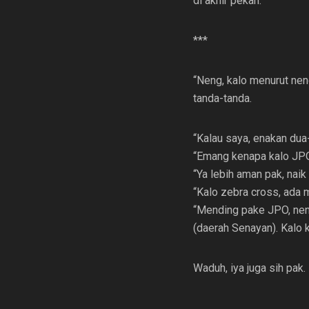
di akhir pekan.
***
“Neng, kalo menurut nen
tanda-tanda.
“Kalau saya, enakan dua
“Emang kenapa kalo JP
“Ya lebih aman pak, naik
“Kalo zebra cross, ada 
“Mending pake JPO, neng
(daerah Senayan). Kalo
Waduh, iya juga sih pak.