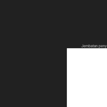
Jembatan penyeb
“Kalo bapak sendiri ena
“Saya mah JPO neng.”
“Oh gitu ya pak
?
”.
“Lagian kalo ada yang 
mobil-motor suka pada 
“Suka nerobos gitu ya p
“Iya itu neng. Apalagi 
lari.”
“Masa ya pak? Dibongkar