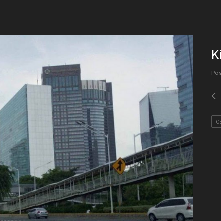
K
Pos
C