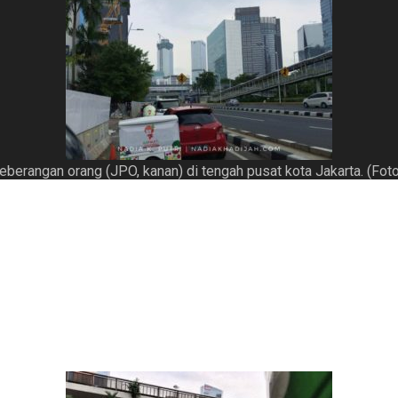
erangan orang (JPO, kanan) di tengah pusat kota Jakarta. (Foto:
kan pake apa?”
aman, ngapain dibongkar? Iya kalo zebra crossnya pada dijagain
ga
k
kenal lampu merah.”
ak?”
kalo rombongan presiden pada lewat. Waduh yang jalan kaki jadi b
 juga biar enak dipandang pak”