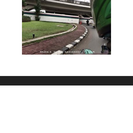
Simpang susun yang dimaksud pak ojol. (Foto: Nadia K. Putri)
h dibongkar. Kayak itu tuh neng, jalan layang di atas buat mobil
u, dibikin jalan layang lagi biar mobil lancar jalan,” tunjuk lagi ke 
g begitu saja tanpa solusi. Sang bapak ojol mengalihkan pembic
argo
,
neng.”
dong pak?”
ke Medan.”