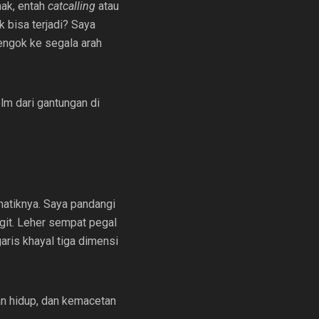
nak, entah
catcalling
atau
k bisa terjadi? Saya
engok ke segala arah
m dari gantungan di
matiknya. Saya pandangi
git. Leher sempat pegal
aris khayal tiga dimensi
n hidup, dan kemacetan