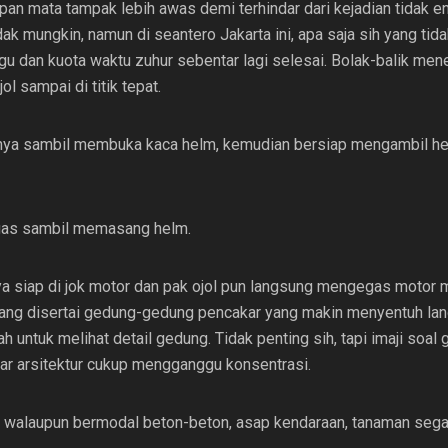
an mata tampak lebih awas demi terhindar dari kejadian tidak e
ak mungkin, namun di seantero Jakarta ini, apa saja sih yang tida
u dan kuota waktu zuhur sebentar lagi selesai. Bolak-balik men
l sampai di titik tepat.
nya sambil membuka kaca helm, kemudian bersiap mengambil hel
lugas sambil memasang helm.
a siap di jok motor dan pak ojol pun langsung mengegas motor 
 yang disertai gedung-gedung pencakar yang makin menyentuh lan
untuk melihat detail gedung. Tidak penting sih, tapi imaji soal g
ar arsitektur cukup mengganggu konsentrasi.
walaupun bermodal beton-beton, asap kendaraan, tanaman sega