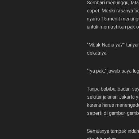
Sembari menunggu, tatap
copet. Meski rasanya tid
nyaris 15 menit menungg
untuk memastikan pak ojo
“Mbak Nadia ya?” tanya
dekatnya.
“Iya pak,” jawab saya 
Tanpa babibu, badan say
sekitar jalanan Jakarta
karena harus menengadah 
seperti di gambar-gamb
Semuanya tampak indah 