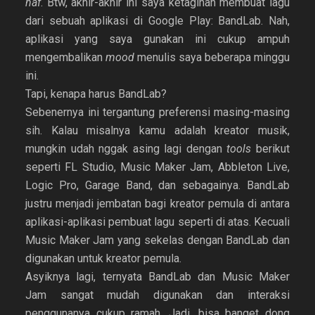
haf
. Btw, akhir-akhir ini saya ketagihan membuat lagu
dari sebuah aplikasi di Google Play: BandLab. Nah,
aplikasi yang saya gunakan ini cukup ampuh
mengembalikan
mood
menulis saya beberapa minggu
ini.
Tapi, kenapa harus BandLab?
Sebenernya ini tergantung preferensi masing-masing
sih. Kalau misalnya kamu adalah kreator musik,
mungkin udah nggak asing lagi dengan
tools
berikut
seperti FL Studio, Music Maker Jam, Abbleton Live,
Logic Pro, Garage Band, dan sebagainya.
BandLab
justru menjadi jembatan bagi kreator pemula di antara
aplikasi-aplikasi pembuat lagu seperti di atas. Kecuali
Music Maker Jam yang sekelas dengan BandLab dan
digunakan untuk kreator pemula.
Asyiknya lagi, ternyata BandLab dan Music Maker
Jam sangat mudah digunakan dan interaksi
penggunanya cukup ramah. Jadi, bisa banget dong