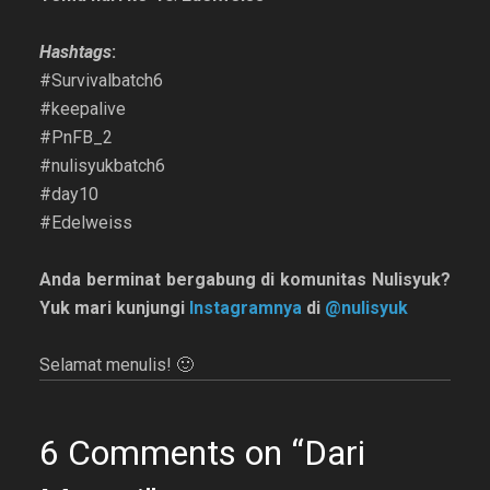
Hashtags
:
#Survivalbatch6
#keepalive
#PnFB_2
#nulisyukbatch6
#day10
#Edelweiss
Anda berminat bergabung di komunitas Nulisyuk?
Yuk mari kunjungi
Instagramnya
di
@nulisyuk
Selamat menulis! 🙂
6 Comments on “Dari