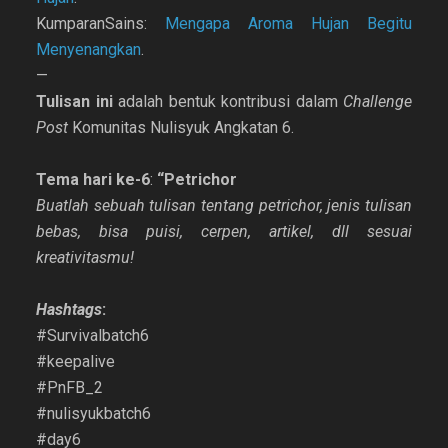
KumparanSains:
Mengapa Aroma Hujan Begitu
Menyenangkan
.
—
Tulisan ini
adalah bentuk kontribusi dalam
Challenge
Post
Komunitas Nulisyuk Angkatan 6.
Tema hari ke-6
:
“
Petrichor
Buatlah sebuah tulisan tentang petrichor, jenis tulisan
bebas, bisa puisi, cerpen, artikel, dll sesuai
kreativitasmu!
Hashtags
:
#Survivalbatch6
#keepalive
#PnFB_2
#nulisyukbatch6
#day6