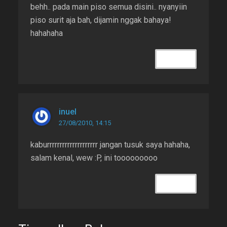
behh.. pada main piso semua disini.. nyanyiin
piso surit aja bah, dijamin nggak bahaya!
hahahaha
REPLY
inuel
27/08/2010, 14:15
kaburrrrrrrrrrrrrrrrrrrr jangan tusuk saya hahaha,
salam kenal, wew :P, ini tooooooooo
REPLY