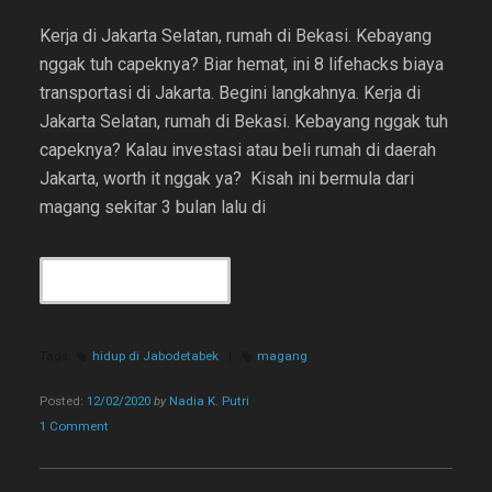
Kerja di Jakarta Selatan, rumah di Bekasi. Kebayang
nggak tuh capeknya? Biar hemat, ini 8 lifehacks biaya
transportasi di Jakarta. Begini langkahnya. Kerja di
Jakarta Selatan, rumah di Bekasi. Kebayang nggak tuh
capeknya? Kalau investasi atau beli rumah di daerah
Jakarta, worth it nggak ya? Kisah ini bermula dari
magang sekitar 3 bulan lalu di
“8
CONTINUE READING
LIFEHACKS
BIAYA
TRANSPORTASI
Tags:
hidup di Jabodetabek
|
magang
DI
JAKARTA”
Posted:
12/02/2020
by
Nadia K. Putri
1 Comment