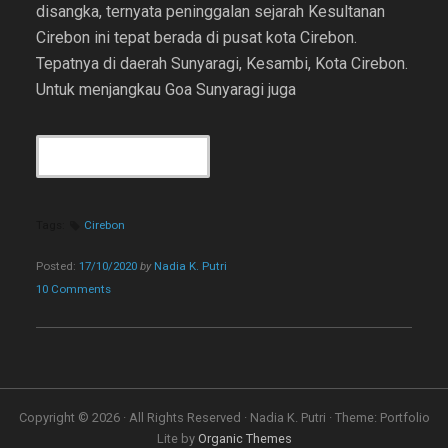
disangka, ternyata peninggalan sejarah Kesultanan
Cirebon ini tepat berada di pusat kota Cirebon.
Tepatnya di daerah Sunyaragi, Kesambi, Kota Cirebon.
Untuk menjangkau Goa Sunyaragi juga
“STREET
CONTINUE READING
PHOTOGRAPHY
CIREBON
DI
Tags:
Cirebon
GOA
SUNYARAGI,
Posted:
17/10/2020
by
Nadia K. Putri
YUK
10 Comments
COBA!”
Copyright © 2026 · All Rights Reserved · Nadia K. Putri · Theme: Portfolio
Lite by
Organic Themes