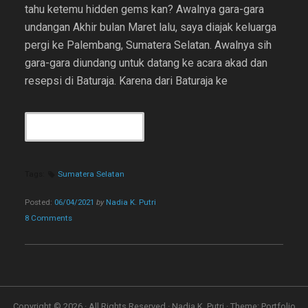
tahu ketemu hidden gems kan? Awalnya gara-gara
undangan Akhir bulan Maret lalu, saya diajak keluarga
pergi ke Palembang, Sumatera Selatan. Awalnya sih
gara-gara diundang untuk datang ke acara akad dan
resepsi di Baturaja. Karena dari Baturaja ke
“4
CONTINUE READING
LOKASI
UNTUK
SHORT
Tags:
Sumatera Selatan
TRIP
KE
Posted:
06/04/2021
by
Nadia K. Putri
PALEMBANG”
8 Comments
Copyright © 2026 · All Rights Reserved · Nadia K. Putri · Theme: Portfolio